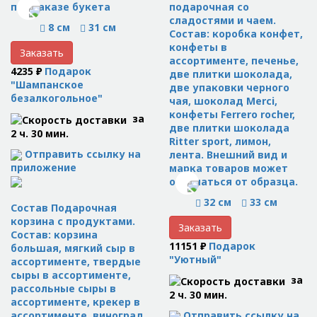
при заказе букета
подарочная со
сладостями и чаем.
8 см
31 см
Состав: коробка конфет,
конфеты в
Заказать
ассортименте, печенье,
4235 ₽
Подарок
две плитки шоколада,
"Шампанское
две упаковки черного
безалкогольное"
чая, шоколад Merci,
конфеты Ferrero rocher,
за
две плитки шоколада
2 ч. 30 мин.
Ritter sport, лимон,
Отправить ссылку на
лента. Внешний вид и
приложение
марка товаров может
отличаться от образца.
32 см
33 см
Состав Подарочная
корзина с продуктами.
Заказать
Состав: корзина
11151 ₽
Подарок
большая, мягкий сыр в
"Уютный"
ассортименте, твердые
сыры в ассортименте,
за
рассольные сыры в
2 ч. 30 мин.
ассортименте, крекер в
Отправить ссылку на
ассортименте, виноград,