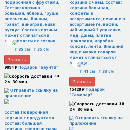
подарочная с фруктами.
корзина с чаем. Состав:
Состав: корзина
корзина большая,
большая, яблоки, груши,
конфеты в
апельсины, бананы,
ассортименте, печенье в
гранат, виноград, киви,
ассортименте, вафли,
рускус. Состав корзины
чай черный 3 упаковки,
может отличаться в
мед, джем, плитка
зависимости от сезона.
шоколада, коробка
конфет, лента. Внешний
35 см
35 см
вид и марка товаров
может отличаться от
Заказать
образца.
9094 ₽
Подарок "Баунти"
41 см
33 см
за
2 ч. 30 мин.
Заказать
15429 ₽
Подарок
Отправить ссылку на
"Самовар"
приложение
за
2 ч. 30 мин.
Состав Подарочная
Отправить ссылку на
корзина с продуктами.
приложение
Состав: большая
корзина, твердые сыры