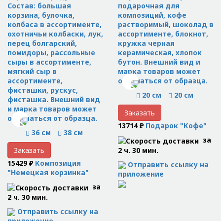
Состав: большая
подарочная для
корзина, булочка,
композиций, кофе
колбаса в ассортименте,
растворимый, шоколад в
охотничьи колбаски, лук,
ассортименте, блокнот,
перец болгарский,
кружка черная
помидоры, рассольные
керамическая, хлопок
сыры в ассортименте,
бутон. Внешний вид и
мягкий сыр в
марка товаров может
ассортименте,
отличаться от образца.
фисташки, рускус,
20 см
20 см
фисташка. Внешний вид
и марка товаров может
Заказать
отличаться от образца.
13714 ₽
Подарок "Кофе"
36 см
38 см
за
2 ч. 30 мин.
Заказать
15429 ₽
Композиция
Отправить ссылку на
"Немецкая корзинка"
приложение
за
2 ч. 30 мин.
Отправить ссылку на
приложение