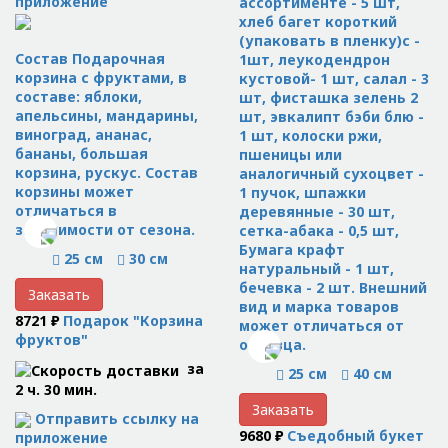
приложение
ассортименте - 5 шт,
хлеб багет короткий
(упаковать в пленку)с -
Состав Подарочная
1шт, леукодендрон
корзина с фруктами, в
кустовой- 1 шт, салал - 3
составе: яблоки,
шт, фисташка зелень 2
апельсины, мандарины,
шт, эвкалипт бэби блю -
виноград, ананас,
1 шт, колоски ржи,
бананы, большая
пшеницы или
корзина, рускус. Состав
аналогичный сухоцвет -
корзины может
1 пучок, шпажки
отличаться в
деревянные - 30 шт,
зависимости от сезона.
сетка-абака - 0,5 шт,
Бумага крафт
25 см
30 см
натуральный - 1 шт,
бечевка - 2 шт. Внешний
Заказать
вид и марка товаров
8721 ₽
Подарок "Корзина
может отличаться от
фруктов"
образца.
за
25 см
40 см
2 ч. 30 мин.
Заказать
Отправить ссылку на
9680 ₽
Съедобный букет
приложение