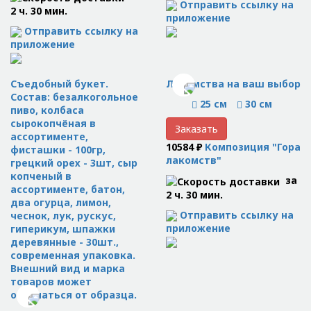
Отправить ссылку на
2 ч. 30 мин.
приложение
Отправить ссылку на
приложение
Съедобный букет.
Лакомства на ваш выбор
Состав: безалкогольное
25 см
30 см
пиво, колбаса
сырокопчёная в
Заказать
ассортименте,
10584 ₽
Композиция "Гора
фисташки - 100гр,
лакомств"
грецкий орех - 3шт, сыр
копченый в
за
ассортименте, батон,
2 ч. 30 мин.
два огурца, лимон,
Отправить ссылку на
чеснок, лук, рускус,
приложение
гиперикум, шпажки
деревянные - 30шт.,
современная упаковка.
Внешний вид и марка
товаров может
отличаться от образца.