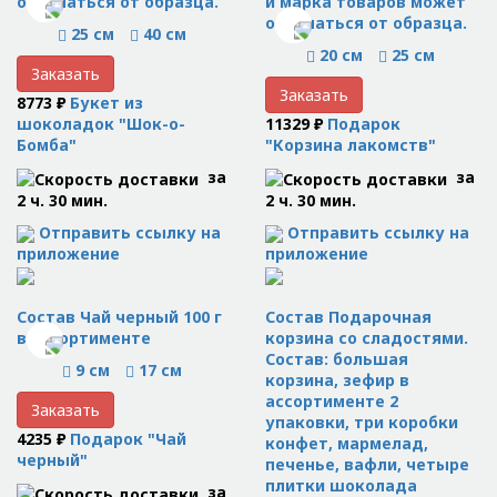
отличаться от образца.
и марка товаров может
отличаться от образца.
25 см
40 см
20 см
25 см
Заказать
Заказать
8773 ₽
Букет из
шоколадок "Шок-о-
11329 ₽
Подарок
Бомба"
"Корзина лакомств"
за
за
2 ч. 30 мин.
2 ч. 30 мин.
Отправить ссылку на
Отправить ссылку на
приложение
приложение
Состав Чай черный 100 г
Состав Подарочная
в ассортименте
корзина со сладостями.
Состав: большая
9 см
17 см
корзина, зефир в
ассортименте 2
Заказать
упаковки, три коробки
4235 ₽
Подарок "Чай
конфет, мармелад,
черный"
печенье, вафли, четыре
плитки шоколада
за