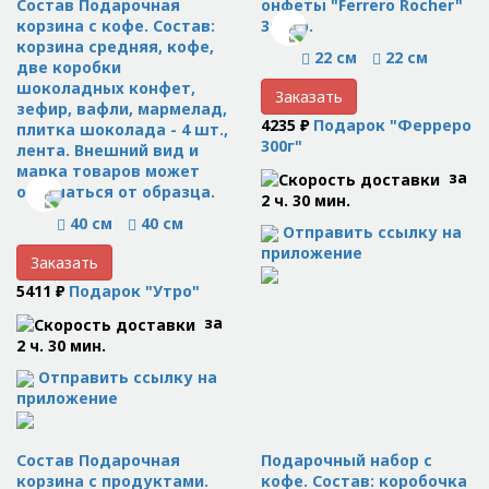
Состав Подарочная
онфеты "Ferrero Rocher"
корзина с кофе. Состав:
300 гр.
корзина средняя, кофе,
22 см
22 см
две коробки
шоколадных конфет,
Заказать
зефир, вафли, мармелад,
4235 ₽
Подарок "Ферреро
плитка шоколада - 4 шт.,
300г"
лента. Внешний вид и
марка товаров может
за
отличаться от образца.
2 ч. 30 мин.
40 см
40 см
Отправить ссылку на
приложение
Заказать
5411 ₽
Подарок "Утро"
за
2 ч. 30 мин.
Отправить ссылку на
приложение
Состав Подарочная
Подарочный набор с
корзина с продуктами.
кофе. Состав: коробочка