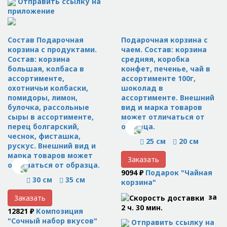
Отправить ссылку на
приложение
Состав Подарочная
Подарочная корзина с
корзина с продуктами.
чаем. Состав: корзина
Состав: корзина
средняя, коробка
большая, колбаса в
конфет, печенье, чай в
ассортименте,
ассортименте 100г,
охотничьи колбаски,
шоколад в
помидоры, лимон,
ассортименте. Внешний
булочка, рассольные
вид и марка товаров
сыры в ассортименте,
может отличаться от
перец болгарский,
образца.
чеснок, фисташка,
25 см
20 см
рускус. Внешний вид и
марка товаров может
Заказать
отличаться от образца.
9094 ₽
Подарок "Чайная
30 см
35 см
корзина"
за
Заказать
2 ч. 30 мин.
12821 ₽
Композиция
"Сочный набор вкусов"
Отправить ссылку на