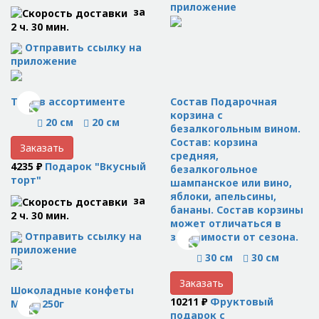
приложение
за
2 ч. 30 мин.
Отправить ссылку на
приложение
Торт в ассортименте
Состав Подарочная
корзина с
20 см
20 см
безалкогольным вином.
Состав: корзина
Заказать
средняя,
4235 ₽
Подарок "Вкусный
безалкогольное
торт"
шампанское или вино,
яблоки, апельсины,
за
бананы. Состав корзины
2 ч. 30 мин.
может отличаться в
Отправить ссылку на
зависимости от сезона.
приложение
30 см
30 см
Заказать
Шоколадные конфеты
10211 ₽
Фруктовый
Merci 250г
подарок с