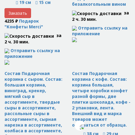
19 см
15 см
безалкогольным вином
за
Заказать
2 ч. 30 мин.
4235 ₽
Подарок
"Конфеты Merci"
Отправить ссылку на
приложение
за
2 ч. 30 мин.
Отправить ссылку на
приложение
Состав Подарочная
Состав Подарочная
корзина с сыром. Состав:
корзина с кофе. Состав:
большая корзина,
корзина большая,
виноград, крекер,
четыре коробки конфет
мягкий сыр в
разной формы, две
ассортименте, твердые
плитки шоколада, кофе -
сыры в ассортименте,
2 упаковки, лента.
рассольные сыры в
Внешний вид и марка
ассортименте, сырная
товаров может
нарезка в ассортименте,
отличаться от образца.
колбаса в ассортименте,
38 см
29 см