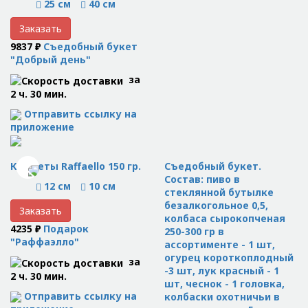
25 см
40 см
Заказать
9837 ₽
Съедобный букет
"Добрый день"
за
2 ч. 30 мин.
Отправить ссылку на
приложение
Конфеты Raffaello 150 гр.
Съедобный букет.
Состав: пиво в
12 см
10 см
стеклянной бутылке
безалкогольное 0,5,
Заказать
колбаса сырокопченая
4235 ₽
Подарок
250-300 гр в
"Раффаэлло"
ассортименте - 1 шт,
огурец короткоплодный
за
-3 шт, лук красный - 1
2 ч. 30 мин.
шт, чеснок - 1 головка,
Отправить ссылку на
колбаски охотничьи в