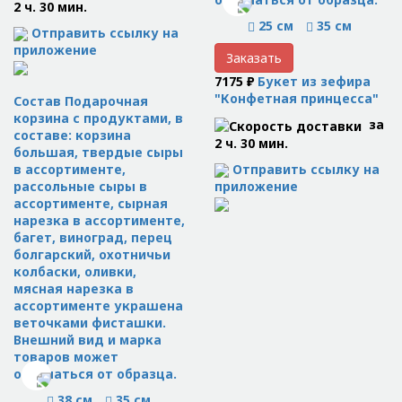
2 ч. 30 мин.
25 см
35 см
Отправить ссылку на
приложение
Заказать
7175 ₽
Букет из зефира
"Конфетная принцесса"
Состав Подарочная
корзина с продуктами, в
за
составе: корзина
2 ч. 30 мин.
большая, твердые сыры
Отправить ссылку на
в ассортименте,
приложение
рассольные сыры в
ассортименте, сырная
нарезка в ассортименте,
багет, виноград, перец
болгарский, охотничьи
колбаски, оливки,
мясная нарезка в
ассортименте украшена
веточками фисташки.
Внешний вид и марка
товаров может
отличаться от образца.
38 см
35 см