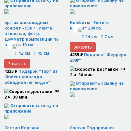
Отправить ссылку на
Отправить ссылку на
приложение
приложение
орт из шоколадных
Конфеты "Ferrero
конфет - 550 г., лента
Rocher" 200 гр.
атласная, фетр.
14 см
7 см
Диаметр композиции 16,
высота 10 см.
Заказать
12 см
15 см
4235 ₽
Подарок "Ферреро
200г"
Заказать
за
4235 ₽
Подарок "Торт из
2 ч. 30 мин.
Kinder шоколада
«Сладкая легенда»"
Отправить ссылку на
приложение
за
2 ч. 30 мин.
Отправить ссылку на
приложение
Состав Корзина
Состав Подарочная