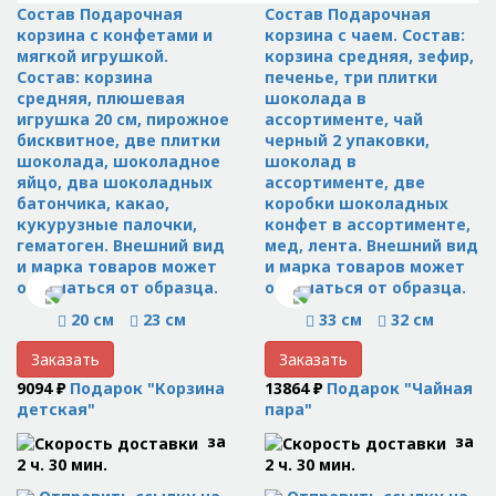
Состав Подарочная
Состав Подарочная
корзина с конфетами и
корзина с чаем. Состав:
мягкой игрушкой.
корзина средняя, зефир,
Состав: корзина
печенье, три плитки
средняя, плюшевая
шоколада в
игрушка 20 см, пирожное
ассортименте, чай
бисквитное, две плитки
черный 2 упаковки,
шоколада, шоколадное
шоколад в
яйцо, два шоколадных
ассортименте, две
батончика, какао,
коробки шоколадных
кукурузные палочки,
конфет в ассортименте,
гематоген. Внешний вид
мед, лента. Внешний вид
и марка товаров может
и марка товаров может
отличаться от образца.
отличаться от образца.
20 см
23 см
33 см
32 см
Заказать
Заказать
9094 ₽
Подарок "Корзина
13864 ₽
Подарок "Чайная
детская"
пара"
за
за
2 ч. 30 мин.
2 ч. 30 мин.