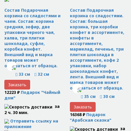
Состав Подарочная
Состав Подарочная
корзина со сладостями и
корзина со сладостями.
чаем. Состав: корзина
Состав: большая
средняя, зефир, две
корзина, три коробки
упаковки черного чая,
конфет в ассортименте,
халва, три плитки
конфеты в
шоколада, суфле,
ассортименте,
коробка конфет.
мармелад, печенье, три
Внешний вид и марка
плитки шоколада в
товаров может
ассортименте, кофе 2
отличаться от образца.
упаковки, набор
шоколадных конфет,
33 см
32 см
лента. Внешний вид и
марка товаров может
Заказать
отличаться от образца.
12223 ₽
Подарок "Чайный
35 см
30 см
дом"
за
Заказать
2 ч. 30 мин.
16368 ₽
Подарок
"Арабская сказка"
Отправить ссылку на
приложение
за