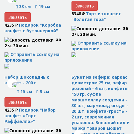
Заказать
33 см
19 см
8348 ₽
Торт из конфет
Заказать
"Золотая гора"
4235 ₽
Подарок "Коробка
за
конфет с бутоньеркой"
2 ч. 30 мин.
за
Отправить ссылку на
2 ч. 30 мин.
приложение
Отправить ссылку на
приложение
Набор шоколадных
Букет из зефира: каркас
конфет - 200 г.
диаметром 25 см, зефир
розовый - 6 шт, конфеты
15 см
9 см
150 гр, суфле
маршмеллоу сердечки -
Заказать
30 шт, мармелад ягоды -
4235 ₽
Подарок "Набор
20 шт, конфета-трость -
конфет «Торт
2 шт, современная
Раффаэлло»"
упаковка. Внешний вид и
марка товаров может
за
отличаться от образца.