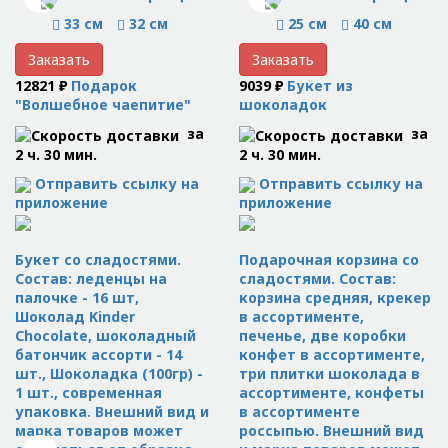
33 см
32 см
25 см
40 см
Заказать
Заказать
12821 ₽
Подарок
9039 ₽
Букет из
"Волшебное чаепитие"
шоколадок
за
за
2 ч. 30 мин.
2 ч. 30 мин.
Отправить ссылку на
Отправить ссылку на
приложение
приложение
Букет со сладостями.
Подарочная корзина со
Состав: леденцы на
сладостями. Состав:
палочке - 16 шт,
корзина средняя, крекер
Шоколад Kinder
в ассортименте,
Chocolate, шоколадный
печенье, две коробки
батончик ассорти - 14
конфет в ассортименте,
шт., Шоколадка (100гр) -
три плитки шоколада в
1 шт., современная
ассортименте, конфеты
упаковка. Внешний вид и
в ассортименте
марка товаров может
россыпью. Внешний вид