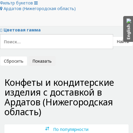
Фильтр букетов
Скрыть фильтры
Ардатов (Нижегородская область)
Тип букета
Цветы в букете
Цена
English
Цветовая гамма
Найти
Сбросить
Показать
Конфеты и кондитерские
изделия с доставкой в
Ардатов (Нижегородская
область)
По популярности