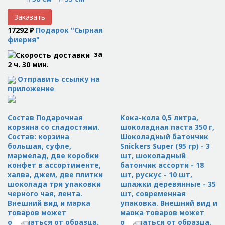
Заказать
17292 ₽
Подарок "Сырная
фиерия"
за
2 ч. 30 мин.
Отправить ссылку на
приложение
Состав Подарочная
Кока-кола 0,5 литра,
корзина со сладостями.
шоколадная паста 350 г,
Состав: корзина
Шоколадный батончик
большая, суфле,
Snickers Super (95 гр) - 3
мармелад, две коробки
шт, шоколадный
конфет в ассортименте,
батончик ассорти - 18
халва, джем, две плитки
шт, рускус - 10 шт,
шоколада три упаковки
шпажки деревянные - 35
черного чая, лента.
шт, современная
Внешний вид и марка
упаковка. Внешний вид и
товаров может
марка товаров может
отличаться от образца.
отличаться от образца.