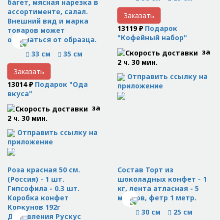
багет, мясная нарезка в
ассортименте, салал.
Заказать
Внешний вид и марка
13119 ₽
Подарок
товаров может
"Кофейный набор"
отличаться от образца.
за
33 см
35 см
2 ч. 30 мин.
Заказать
Отправить ссылку на
13014 ₽
Подарок "Ода
приложение
вкуса"
за
2 ч. 30 мин.
Отправить ссылку на
приложение
Роза красная 50 см.
Состав Торт из
(Россия) - 1 шт.
шоколадных конфет - 1
Гипсофила - 0.3 шт.
кг, лента атласная - 5
Коробка конфет
метров, фетр 1 метр.
Коркунов 192г
30 см
25 см
Добавления Рускус