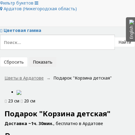
Фильтр букетов
Скрыть фильтры
Ардатов (Нижегородская область)
Тип букета
Цветы в букете
Цена
English
Цветовая гамма
Найти
Сбросить
Показать
Цветы в Ардатове
Подарок "Корзина детская"
23 см
20 см
Подарок "Корзина детская"
Доставка ~1ч. 30мин.
, бесплатно в Ардатове